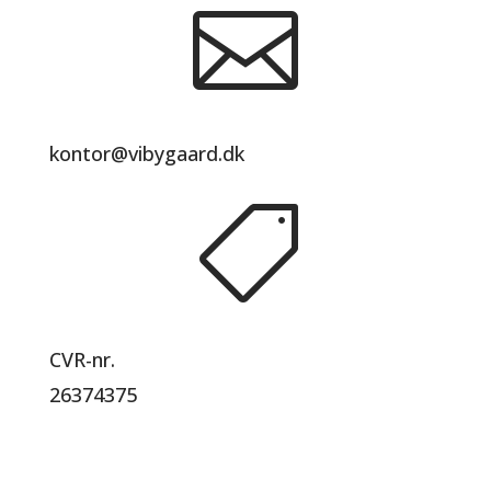

kontor@vibygaard.dk

CVR-nr.
26374375