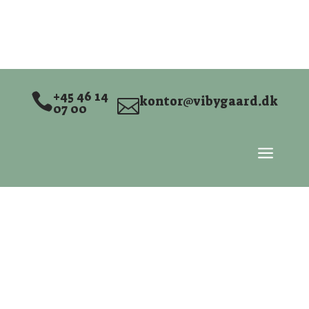
+45 46 14

kontor@vibygaard.dk

07 00
a
Familie­centret
Vibygård
Terapeutisk døgn- og