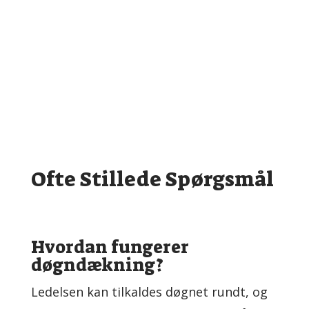
fami­lier
Pasnings- og under­visnings­­
tilbud
Ofte Stillede Spørgsmål
Hvordan fungerer
døgndækning?
Ledelsen kan tilkaldes døgnet rundt, og